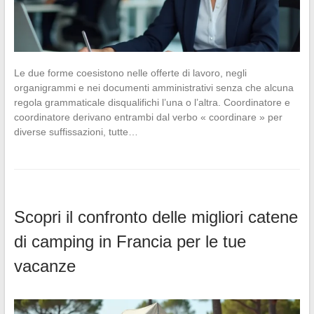
Le due forme coesistono nelle offerte di lavoro, negli
organigrammi e nei documenti amministrativi senza che alcuna
regola grammaticale disqualifichi l’una o l’altra. Coordinatore e
coordinatore derivano entrambi dal verbo « coordinare » per
diverse suffissazioni, tutte…
Scopri il confronto delle migliori catene
di camping in Francia per le tue
vacanze