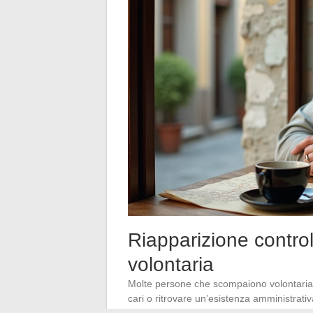
Riapparizione contr
volontaria
Molte persone che scompaiono volontariame
cari o ritrovare un’esistenza amministrati
segnalazioni, a volte indagini.