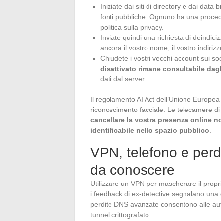
Iniziate dai siti di directory e dai dat
fonti pubbliche. Ognuno ha una procedu
politica sulla privacy.
Inviate quindi una richiesta di deindic
ancora il vostro nome, il vostro indiriz
Chiudete i vostri vecchi account sui so
disattivato rimane consultabile dagl
dati dal server.
Il regolamento AI Act dell’Unione Europea 
riconoscimento facciale. Le telecamere di 
cancellare la vostra presenza online no
identificabile nello spazio pubblico
.
VPN, telefono e perdi
da conoscere
Utilizzare un VPN per mascherare il propr
i feedback di ex-detective segnalano una d
perdite DNS avanzate consentono alle autor
tunnel crittografato.