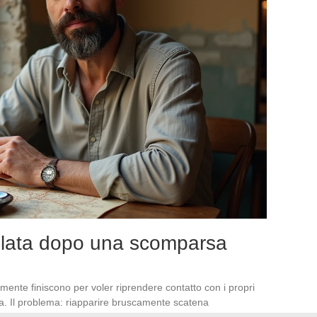
ollata dopo una scomparsa
nte finiscono per voler riprendere contatto con i propri
va. Il problema: riapparire bruscamente scatena