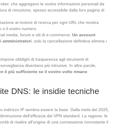
a broker, che aggregano le vostre informazioni personali da
ra di rimozione, spesso accessibile dalla loro pagina di
izzazione al motore di ricerca per ogni URL che mostra
zo o il vostro numero.
cial media, forum e siti di e-commerce.
Un account
i amministratori
, solo la cancellazione definitiva elimina i
impone obblighi di trasparenza agli strumenti di
sorveglianza diventano più intrusive. In altre parole,
n è più sufficiente se il vostro volto rimane
te DNS: le insidie tecniche
io indirizzo IP sembra essere la base. Dalla metà del 2025,
iminuzione dell’efficacia dei VPN standard. La ragione: le
ità di risalire all’origine di una connessione nonostante il