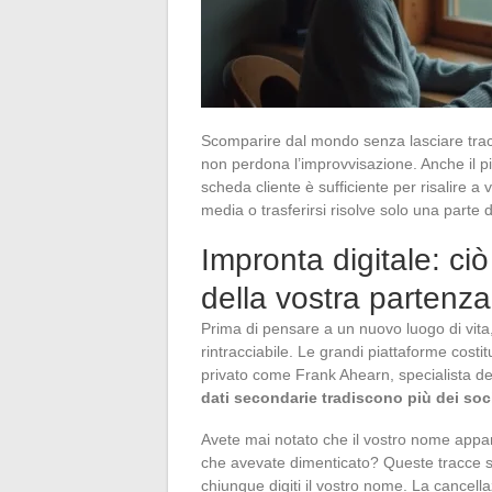
Scomparire dal mondo senza lasciare tracc
non perdona l’improvvisazione. Anche il p
scheda cliente è sufficiente per risalire 
media o trasferirsi risolve solo una parte 
Impronta digitale: ci
della vostra partenza
Prima di pensare a un nuovo luogo di vi
rintracciabile. Le grandi piattaforme cost
privato come Frank Ahearn, specialista de
dati secondarie tradiscono più dei soc
Avete mai notato che il vostro nome appare 
che avevate dimenticato? Queste tracce son
chiunque digiti il vostro nome. La cancella