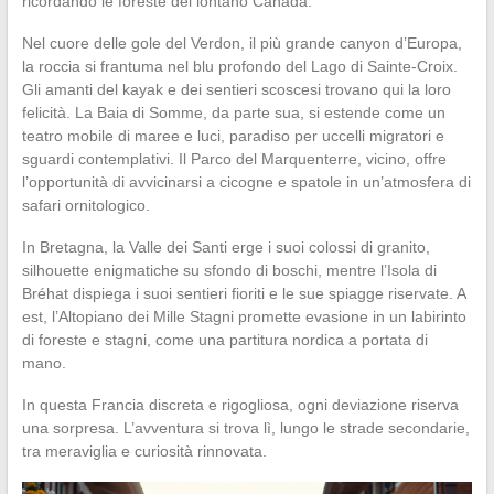
ricordando le foreste del lontano Canada.
Nel cuore delle gole del Verdon, il più grande canyon d’Europa,
la roccia si frantuma nel blu profondo del Lago di Sainte-Croix.
Gli amanti del kayak e dei sentieri scoscesi trovano qui la loro
felicità. La Baia di Somme, da parte sua, si estende come un
teatro mobile di maree e luci, paradiso per uccelli migratori e
sguardi contemplativi. Il Parco del Marquenterre, vicino, offre
l’opportunità di avvicinarsi a cicogne e spatole in un’atmosfera di
safari ornitologico.
In Bretagna, la Valle dei Santi erge i suoi colossi di granito,
silhouette enigmatiche su sfondo di boschi, mentre l’Isola di
Bréhat dispiega i suoi sentieri fioriti e le sue spiagge riservate. A
est, l’Altopiano dei Mille Stagni promette evasione in un labirinto
di foreste e stagni, come una partitura nordica a portata di
mano.
In questa Francia discreta e rigogliosa, ogni deviazione riserva
una sorpresa. L’avventura si trova lì, lungo le strade secondarie,
tra meraviglia e curiosità rinnovata.