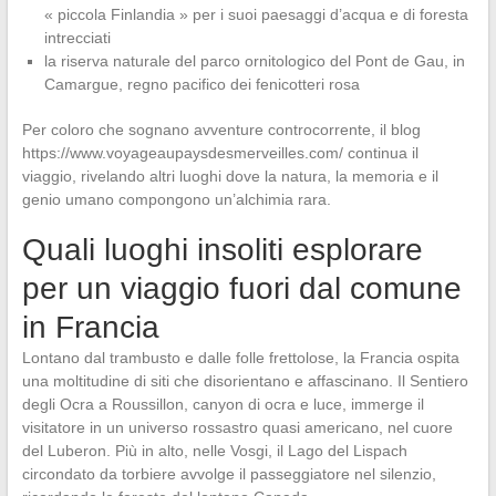
« piccola Finlandia » per i suoi paesaggi d’acqua e di foresta
intrecciati
la riserva naturale del parco ornitologico del Pont de Gau, in
Camargue, regno pacifico dei fenicotteri rosa
Per coloro che sognano avventure controcorrente, il blog
https://www.voyageaupaysdesmerveilles.com/ continua il
viaggio, rivelando altri luoghi dove la natura, la memoria e il
genio umano compongono un’alchimia rara.
Quali luoghi insoliti esplorare
per un viaggio fuori dal comune
in Francia
Lontano dal trambusto e dalle folle frettolose, la Francia ospita
una moltitudine di siti che disorientano e affascinano. Il Sentiero
degli Ocra a Roussillon, canyon di ocra e luce, immerge il
visitatore in un universo rossastro quasi americano, nel cuore
del Luberon. Più in alto, nelle Vosgi, il Lago del Lispach
circondato da torbiere avvolge il passeggiatore nel silenzio,