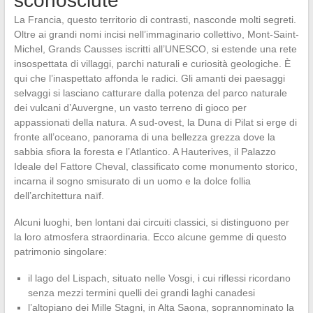
sconosciute
La Francia, questo territorio di contrasti, nasconde molti segreti.
Oltre ai grandi nomi incisi nell’immaginario collettivo, Mont-Saint-
Michel, Grands Causses iscritti all’UNESCO, si estende una rete
insospettata di villaggi, parchi naturali e curiosità geologiche. È
qui che l’inaspettato affonda le radici. Gli amanti dei paesaggi
selvaggi si lasciano catturare dalla potenza del parco naturale
dei vulcani d’Auvergne, un vasto terreno di gioco per
appassionati della natura. A sud-ovest, la Duna di Pilat si erge di
fronte all’oceano, panorama di una bellezza grezza dove la
sabbia sfiora la foresta e l’Atlantico. A Hauterives, il Palazzo
Ideale del Fattore Cheval, classificato come monumento storico,
incarna il sogno smisurato di un uomo e la dolce follia
dell’architettura naïf.
Alcuni luoghi, ben lontani dai circuiti classici, si distinguono per
la loro atmosfera straordinaria. Ecco alcune gemme di questo
patrimonio singolare:
il lago del Lispach, situato nelle Vosgi, i cui riflessi ricordano
senza mezzi termini quelli dei grandi laghi canadesi
l’altopiano dei Mille Stagni, in Alta Saona, soprannominato la