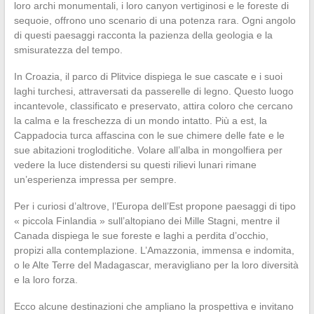
loro archi monumentali, i loro canyon vertiginosi e le foreste di
sequoie, offrono uno scenario di una potenza rara. Ogni angolo
di questi paesaggi racconta la pazienza della geologia e la
smisuratezza del tempo.
In Croazia, il parco di Plitvice dispiega le sue cascate e i suoi
laghi turchesi, attraversati da passerelle di legno. Questo luogo
incantevole, classificato e preservato, attira coloro che cercano
la calma e la freschezza di un mondo intatto. Più a est, la
Cappadocia turca affascina con le sue chimere delle fate e le
sue abitazioni trogloditiche. Volare all’alba in mongolfiera per
vedere la luce distendersi su questi rilievi lunari rimane
un’esperienza impressa per sempre.
Per i curiosi d’altrove, l’Europa dell’Est propone paesaggi di tipo
« piccola Finlandia » sull’altopiano dei Mille Stagni, mentre il
Canada dispiega le sue foreste e laghi a perdita d’occhio,
propizi alla contemplazione. L’Amazzonia, immensa e indomita,
o le Alte Terre del Madagascar, meravigliano per la loro diversità
e la loro forza.
Ecco alcune destinazioni che ampliano la prospettiva e invitano