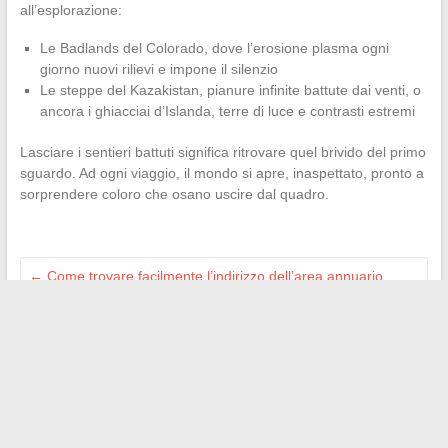
all’esplorazione:
Le Badlands del Colorado, dove l’erosione plasma ogni
giorno nuovi rilievi e impone il silenzio
Le steppe del Kazakistan, pianure infinite battute dai venti, o
ancora i ghiacciai d’Islanda, terre di luce e contrasti estremi
Lasciare i sentieri battuti significa ritrovare quel brivido del primo
sguardo. Ad ogni viaggio, il mondo si apre, inaspettato, pronto a
sorprendere coloro che osano uscire dal quadro.
←
Come trovare facilmente l’indirizzo dell’area annuario
aggiornato per le tue esigenze
Le ultime tendenze culturali e musicali da non perdere
quest’anno
→
Search