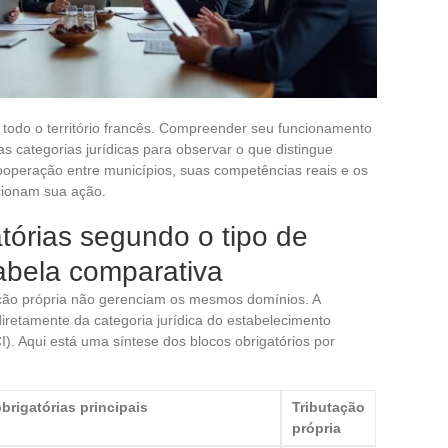
 todo o território francês. Compreender seu funcionamento
s categorias jurídicas para observar o que distingue
ooperação entre municípios, suas competências reais e os
cionam sua ação.
tórias segundo o tipo de
abela comparativa
ação própria não gerenciam os mesmos domínios. A
retamente da categoria jurídica do estabelecimento
). Aqui está uma síntese dos blocos obrigatórios por
rigatórias principais
Tributação
própria