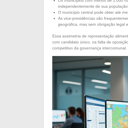
Os municípios com menos de 1.000 ha
independentemente de sua população
O município central pode obter até m
As vice-presidências são frequentemen
geográfica, mas sem obrigação legal es
Essa assimetria de representação aliment
com candidato único, na falta de oposiç
competitivo da governança intercomunal.