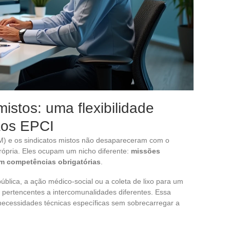
istos: uma flexibilidade
aos EPCI
M) e os sindicatos mistos não desapareceram com o
rópria. Eles ocupam um nicho diferente:
missões
em competências obrigatórias
.
lica, a ação médico-social ou a coleta de lixo para um
s pertencentes a intercomunalidades diferentes. Essa
 necessidades técnicas específicas sem sobrecarregar a