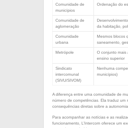
Comunidade de
Ordenação do es
municípios
Comunidade de
Desenvolvimento 
aglomeração
da habitação, pol
Comunidade
Mesmos blocos q
urbana
saneamento, ges
Metrópole
O conjunto mais 
ensino superior
Sindicato
Nenhuma competên
intercomunal
municípios)
(SIVU/SIVOM)
A diferença entre uma comunidade de mu
número de competências. Ela traduz um ní
consequências diretas sobre a autonomia 
Para acompanhar as notícias e as realiz
funcionamento, L’Intercom oferece um exe