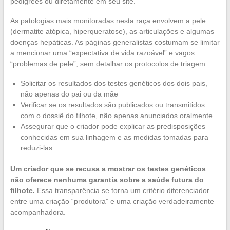
pedigrees ou diretamente em seu site.
As patologias mais monitoradas nesta raça envolvem a pele
(dermatite atópica, hiperqueratose), as articulações e algumas
doenças hepáticas. As páginas generalistas costumam se limitar
a mencionar uma “expectativa de vida razoável” e vagos
“problemas de pele”, sem detalhar os protocolos de triagem.
Solicitar os resultados dos testes genéticos dos dois pais,
não apenas do pai ou da mãe
Verificar se os resultados são publicados ou transmitidos
com o dossiê do filhote, não apenas anunciados oralmente
Assegurar que o criador pode explicar as predisposições
conhecidas em sua linhagem e as medidas tomadas para
reduzi-las
Um criador que se recusa a mostrar os testes genéticos
não oferece nenhuma garantia sobre a saúde futura do
filhote.
Essa transparência se torna um critério diferenciador
entre uma criação “produtora” e uma criação verdadeiramente
acompanhadora.