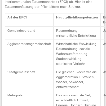
interkommunalen Zusammenarbeit (EPCI) ab. Hier ist eine
Zusammenfassung der Pflichtblöcke nach Struktur.
Art der EPCI
Hauptpflichtkompetenzen
E
B
Gemeindeverband
Raumordnung,
J
wirtschaftliche Entwicklung
Agglomerationsgemeinschaft
Wirtschaftliche Entwicklung,
J
Raumordnung, soziale
Wohnraumförderung,
Stadtentwicklung,
städtischer Verkehr
Stadtgemeinschaft
Die gleichen Blöcke wie die
J
Agglomeration + Straßen,
Wasser, Abwasser,
Abfallwirtschaft
Metropole
Das umfassendste Set,
J
einschließlich Umwelt,
Energie, Hochschulbildung