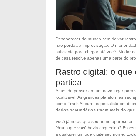
Desaparecer do mundo sem deixar rastro
não perdoa a improvisação. O menor dado
suficiente para chegar até você. Mudar 
de casa resolve apenas uma parte do pr
Rastro digital: o qu
partida
Antes de pensar em um novo lugar para v
localizável. As grandes plataformas são 
como Frank Ahearn, especialista em desa
dados secundários traem mais do que 
Você já notou que seu nome aparece em si
fóruns que você havia esquecido? Esses 
a qualquer um que digite seu nome. Exclu