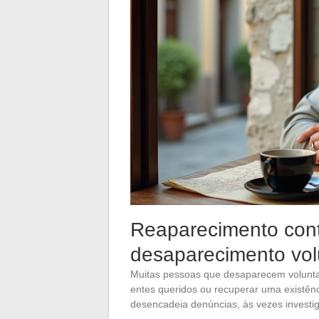
Reaparecimento con
desaparecimento vol
Muitas pessoas que desaparecem volunt
entes queridos ou recuperar uma existên
desencadeia denúncias, às vezes investi