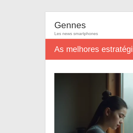
Gennes
Les news smartphones
As melhores estratég