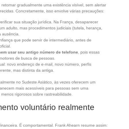
retomar gradualmente uma existência visível, sem alertar
ecidas. Concretamente, isso envolve várias precauções:
rificar sua situação jurídica. Na França, desaparecer
m adulto, mas procedimentos judiciais (tutela, herança,
a ausência.
iança que pode servir de intermediário, antes de
ficial.
 nem usar seu antigo número de telefone
, pois essas
 motores de busca de pessoas.
dual: novo endereço de e-mail, novo número, perfis
rente, mas distinta da antiga.
almente no Sudeste Asiático, às vezes oferecem um
rmanecem mais acessíveis para pessoas sem uma
s menos rigorosos sobre rastreabilidade.
ento voluntário realmente
m financeira. É comportamental. Frank Ahearn resume assim: