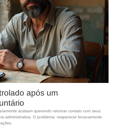
trolado após um
untário
ariamente acabam querendo retomar contato com seus
cia administrativa. O problema: reaparecer bruscamente
gações.