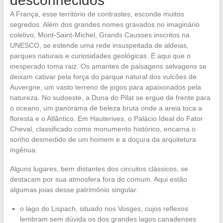
desconhecidos
A França, esse território de contrastes, esconde muitos
segredos. Além dos grandes nomes gravados no imaginário
coletivo, Mont-Saint-Michel, Grands Causses inscritos na
UNESCO, se estende uma rede insuspeitada de aldeias,
parques naturais e curiosidades geológicas. É aqui que o
inesperado toma raiz. Os amantes de paisagens selvagens se
deixam cativar pela força do parque natural dos vulcões de
Auvergne, um vasto terreno de jogos para apaixonados pela
natureza. No sudoeste, a Duna do Pilat se ergue de frente para
o oceano, um panorama de beleza bruta onde a areia toca a
floresta e o Atlântico. Em Hauterives, o Palácio Ideal do Fator
Cheval, classificado como monumento histórico, encarna o
sonho desmedido de um homem e a doçura da arquitetura
ingênua.
Alguns lugares, bem distantes dos circuitos clássicos, se
destacam por sua atmosfera fora do comum. Aqui estão
algumas joias desse patrimônio singular:
o lago do Lispach, situado nos Vosges, cujos reflexos
lembram sem dúvida os dos grandes lagos canadenses