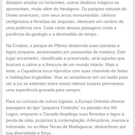
desejam ampliar os horizontes, outros destinos mágicos se
apresentam, muito além do Hexágono. Os parques naturais do
Oeste americano, com seus arcos monumentais, cânions
vertiginosos e florestas de sequoias, oferecem um cenário de
uma potência rara. Cada canto dessas paisagens conta a
paciência da geologia e a desmedida do tempo.
Na Croácia, o parque de Plitvice desenrola suas cascatas e
lagos turquesa, atravessados por passarelas de madeira. Este
lugar encantador, classificado e preservado, atrai aqueles que
buscam a calma e a frescura de um mundo intacto. Mais a
leste, a Capadócia turca hipnotiza com suas chaminés de fadas
e habitações trogloditas. Voar ao amanhecer em um balão para
ver a luz se estender sobre esses relevos lunares permanece
uma experiência gravada para sempre.
Para os curiosos de outros lugares, a Europa Oriental oferece
paisagens do tipo “pequena Finlândia” no planalto dos Mil
Lagos, enquanto o Canadá despliega suas florestas e lagos à
perda de vista, propícios à contemplação. A Amazônia, imensa e
indomada, ou as Altas Terras de Madagascar, deslumbram por
sua diversidade e força.