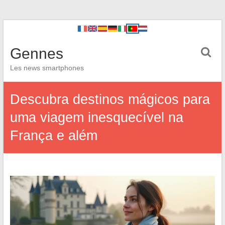
Gennes
Les news smartphones
Descubra destinos mágicos para
uma viagem inesquecível na
França e além