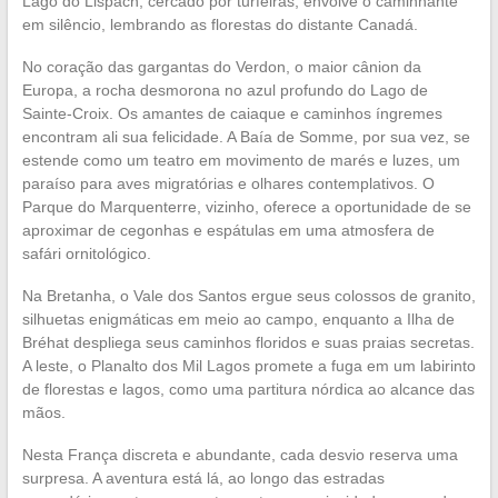
Lago do Lispach, cercado por turfeiras, envolve o caminhante
em silêncio, lembrando as florestas do distante Canadá.
No coração das gargantas do Verdon, o maior cânion da
Europa, a rocha desmorona no azul profundo do Lago de
Sainte-Croix. Os amantes de caiaque e caminhos íngremes
encontram ali sua felicidade. A Baía de Somme, por sua vez, se
estende como um teatro em movimento de marés e luzes, um
paraíso para aves migratórias e olhares contemplativos. O
Parque do Marquenterre, vizinho, oferece a oportunidade de se
aproximar de cegonhas e espátulas em uma atmosfera de
safári ornitológico.
Na Bretanha, o Vale dos Santos ergue seus colossos de granito,
silhuetas enigmáticas em meio ao campo, enquanto a Ilha de
Bréhat despliega seus caminhos floridos e suas praias secretas.
A leste, o Planalto dos Mil Lagos promete a fuga em um labirinto
de florestas e lagos, como uma partitura nórdica ao alcance das
mãos.
Nesta França discreta e abundante, cada desvio reserva uma
surpresa. A aventura está lá, ao longo das estradas