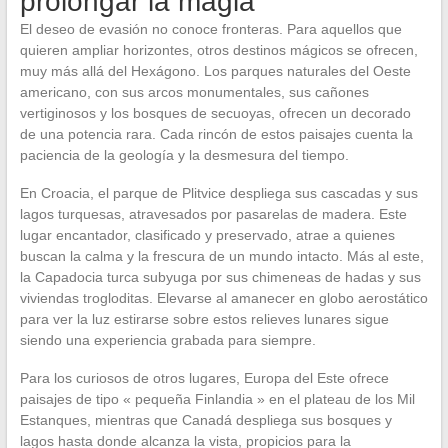
prolongar la magia
El deseo de evasión no conoce fronteras. Para aquellos que
quieren ampliar horizontes, otros destinos mágicos se ofrecen,
muy más allá del Hexágono. Los parques naturales del Oeste
americano, con sus arcos monumentales, sus cañones
vertiginosos y los bosques de secuoyas, ofrecen un decorado
de una potencia rara. Cada rincón de estos paisajes cuenta la
paciencia de la geología y la desmesura del tiempo.
En Croacia, el parque de Plitvice despliega sus cascadas y sus
lagos turquesas, atravesados por pasarelas de madera. Este
lugar encantador, clasificado y preservado, atrae a quienes
buscan la calma y la frescura de un mundo intacto. Más al este,
la Capadocia turca subyuga por sus chimeneas de hadas y sus
viviendas trogloditas. Elevarse al amanecer en globo aerostático
para ver la luz estirarse sobre estos relieves lunares sigue
siendo una experiencia grabada para siempre.
Para los curiosos de otros lugares, Europa del Este ofrece
paisajes de tipo « pequeña Finlandia » en el plateau de los Mil
Estanques, mientras que Canadá despliega sus bosques y
lagos hasta donde alcanza la vista, propicios para la