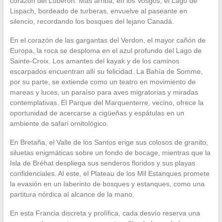
corazón del Luberon. Más arriba, en los Vosgos, el Lago de
Lispach, bordeado de turberas, envuelve al paseante en
silencio, recordando los bosques del lejano Canadá.
En el corazón de las gargantas del Verdon, el mayor cañón de
Europa, la roca se desploma en el azul profundo del Lago de
Sainte-Croix. Los amantes del kayak y de los caminos
escarpados encuentran allí su felicidad. La Bahía de Somme,
por su parte, se extiende como un teatro en movimiento de
mareas y luces, un paraíso para aves migratorias y miradas
contemplativas. El Parque del Marquenterre, vecino, ofrece la
oportunidad de acercarse a cigüeñas y espátulas en un
ambiente de safari ornitológico.
En Bretaña, el Valle de los Santos erige sus colosos de granito,
siluetas enigmáticas sobre un fondo de bocage, mientras que la
Isla de Bréhat despliega sus senderos floridos y sus playas
confidenciales. Al este, el Plateau de los Mil Estanques promete
la evasión en un laberinto de bosques y estanques, como una
partitura nórdica al alcance de la mano.
En esta Francia discreta y prolífica, cada desvío reserva una