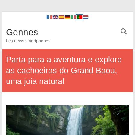
Gennes
Les news smartphones
Parta para a aventura e explore
as cachoeiras do Grand Baou,
uma joia natural