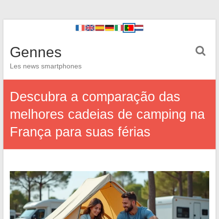
Gennes
Les news smartphones
Descubra a comparação das
melhores cadeias de camping na
França para suas férias