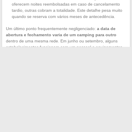
oferecem noites reembolsadas em caso de cancelamento
tardio, outras cobram a totalidade. Este detalhe pesa muito
quando se reserva com vários meses de antecedência.
Um último ponto frequentemente negligenciado:
a data de
abertura e fechamento varia de um camping para outro
dentro de uma mesma rede. Em junho ou setembro, alguns
estabelecimentos funcionam com um pessoal e equipamentos
reduzidos. O camping 5 estrelas de julho pode parecer um 3
estrelas fora de temporada.
A escolha de uma rede de camping depende menos da
notoriedade da rede do que da adequação entre um camping
específico e suas datas, seu orçamento e sua forma de viajar.
Consultar os comentários da temporada em curso e verificar os
equipamentos realmente abertos continua sendo o método
mais seguro para evitar surpresas desagradáveis.
←
Parta para a aventura e explore as cachoeiras do Grand