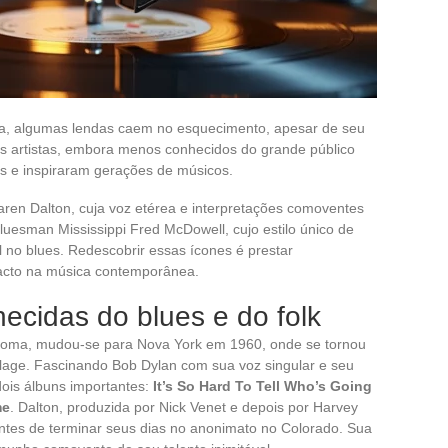
na, algumas lendas caem no esquecimento, apesar de seu
ses artistas, embora menos conhecidos do grande público
as e inspiraram gerações de músicos.
en Dalton, cuja voz etérea e interpretações comoventes
uesman Mississippi Fred McDowell, cujo estilo único de
l no blues. Redescobrir essas ícones é prestar
cto na música contemporânea.
ecidas do blues e do folk
homa, mudou-se para Nova York em 1960, onde se tornou
lage. Fascinando Bob Dylan com sua voz singular e seu
 dois álbuns importantes:
It’s So Hard To Tell Who’s Going
me
. Dalton, produzida por Nick Venet e depois por Harvey
tes de terminar seus dias no anonimato no Colorado. Sua