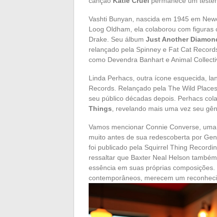
canção
Katie Cruel
permanece um testemu
Vashti Bunyan, nascida em 1945 em Newcas
Loog Oldham, ela colaborou com figuras 
Drake. Seu álbum
Just Another Diamon
relançado pela Spinney e Fat Cat Recor
como Devendra Banhart e Animal Collecti
Linda Perhacs, outra ícone esquecida, 
Records. Relançado pela The Wild Place
seu público décadas depois. Perhacs col
Things
, revelando mais uma vez seu gêni
Vamos mencionar Connie Converse, uma a
muito antes de sua redescoberta por Ge
foi publicado pela Squirrel Thing Record
ressaltar que Baxter Neal Helson também f
essência em suas próprias composições. 
contemporâneos, merecem um reconhecime