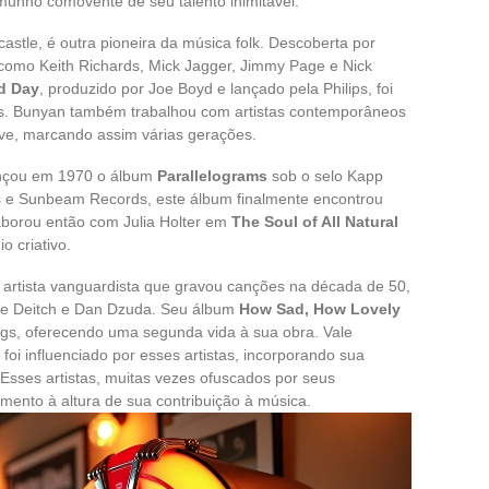
nho comovente de seu talento inimitável.
tle, é outra pioneira da música folk. Descoberta por
como Keith Richards, Mick Jagger, Jimmy Page e Nick
d Day
, produzido por Joe Boyd e lançado pela Philips, foi
ds. Bunyan também trabalhou com artistas contemporâneos
ve, marcando assim várias gerações.
lançou em 1970 o álbum
Parallelograms
sob o selo Kapp
s e Sunbeam Records, este álbum finalmente encontrou
aborou então com Julia Holter em
The Soul of All Natural
o criativo.
rtista vanguardista que gravou canções na década de 50,
ne Deitch e Dan Dzuda. Seu álbum
How Sad, How Lovely
ings, oferecendo uma segunda vida à sua obra. Vale
oi influenciado por esses artistas, incorporando sua
Esses artistas, muitas vezes ofuscados por seus
nto à altura de sua contribuição à música.