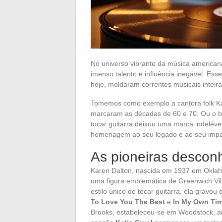
No universo vibrante da música america
imenso talento e influência inegável. Es
hoje, moldaram correntes musicais inteir
Tomemos como exemplo a cantora folk Kar
marcaram as décadas de 60 e 70. Ou o bl
tocar guitarra deixou uma marca indeléve
homenagem ao seu legado e ao seu impa
As pioneiras desconh
Karen Dalton, nascida em 1937 em Okla
uma figura emblemática de Greenwich Vil
estilo único de tocar guitarra, ela gravou
To Love You The Best
e
In My Own Ti
Brooks, estabeleceu-se em Woodstock, an