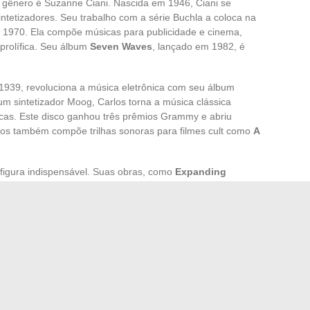
 gênero é Suzanne Ciani. Nascida em 1946, Ciani se
intetizadores. Seu trabalho com a série Buchla a coloca na
 1970. Ela compõe músicas para publicidade e cinema,
 prolífica. Seu álbum
Seven Waves
, lançado em 1982, é
1939, revoluciona a música eletrônica com seu álbum
m sintetizador Moog, Carlos torna a música clássica
icas. Este disco ganhou três prêmios Grammy e abriu
os também compõe trilhas sonoras para filmes cult como
A
 figura indispensável. Suas obras, como
Expanding
algoritmos musicais e sintetizadores. Spiegel trabalha nos
ovadores para composição musical. Sua contribuição à
timada, apesar de sua influência inegável.
dores Buchla, compositora de
Seven Waves
lássica com o sintetizador Moog, autora de
Switched-On
ftwares de composição musical, criadora de
Expanding