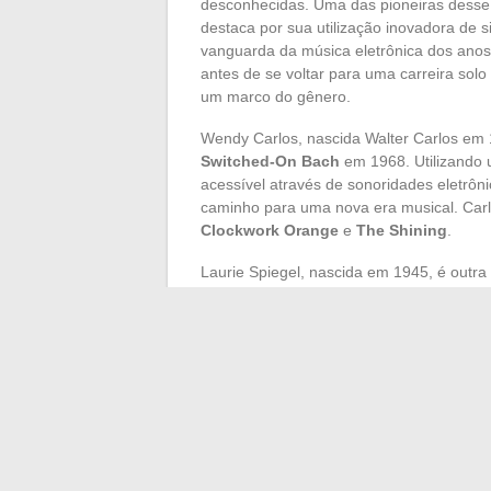
desconhecidas. Uma das pioneiras desse
destaca por sua utilização inovadora de s
vanguarda da música eletrônica dos anos
antes de se voltar para uma carreira solo
um marco do gênero.
Wendy Carlos, nascida Walter Carlos em 
Switched-On Bach
em 1968. Utilizando u
acessível através de sonoridades eletrôn
caminho para uma nova era musical. Carl
Clockwork Orange
e
The Shining
.
Laurie Spiegel, nascida em 1945, é outra
Universe
, testemunham sua expertise em 
Bell Labs, onde desenvolve softwares in
música eletrônica é frequentemente subes
Suzanne Ciani: pioneira dos sintetiza
Wendy Carlos: revoluciona a música c
Bach
Laurie Spiegel: desenvolvedora de so
Universe