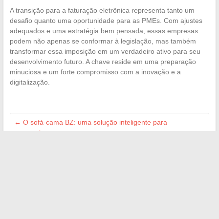
A transição para a faturação eletrônica representa tanto um
desafio quanto uma oportunidade para as PMEs. Com ajustes
adequados e uma estratégia bem pensada, essas empresas
podem não apenas se conformar à legislação, mas também
transformar essa imposição em um verdadeiro ativo para seu
desenvolvimento futuro. A chave reside em uma preparação
minuciosa e um forte compromisso com a inovação e a
digitalização.
←
O sofá-cama BZ: uma solução inteligente para
economizar espaço
Por que a plataforma Zaniob pode revolucionar o
compartilhamento de vídeo até 2026
→
Search