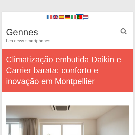
Gennes
Les news smartphones
Climatização embutida Daikin e
Carrier barata: conforto e
inovação em Montpellier