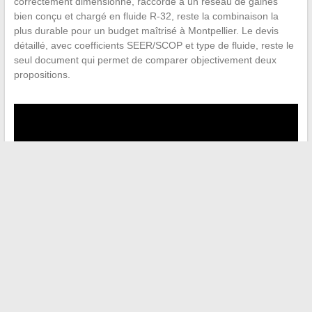
correctement dimensionné, raccordé à un réseau de gaines
bien conçu et chargé en fluide R-32, reste la combinaison la
plus durable pour un budget maîtrisé à Montpellier. Le devis
détaillé, avec coefficients SEER/SCOP et type de fluide, reste le
seul document qui permet de comparer objectivement deux
propositions.