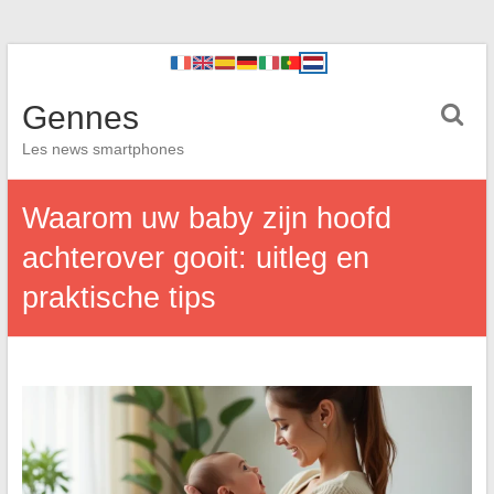
Gennes
Les news smartphones
Waarom uw baby zijn hoofd
achterover gooit: uitleg en
praktische tips