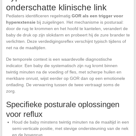
onderschatte klinische link
Pediaters identificeren regelmatig
GOR als een trigger voor
hyperextensie
bij zuigelingen. Het mechanisme is posturaal:
door de rug te krommen en het hoofd te kantelen, verandert de
baby de druk op zijn slokdarm en probeert hij de zure brander te
verlichten. Deze verdedigingsreflex verschijnt typisch tijdens of
net na de maaltijden.
De temporele context is een waardevolle diagnostische
indicator. Een baby die systematisch zijn rug kromt binnen
twintig minuten na de voeding of fles, met scherpe huilen en
merkbare onrust, wijst eerder op GOR dan op een emotionele
ontlading. De verwarring tussen de twee vertraagt soms de
zorg.
Specifieke posturale oplossingen
voor reflux
Houd de baby minstens twintig minuten na de maaltijd in een
semi-verticale positie, met stevige ondersteuning van de nek
en de bovenrug