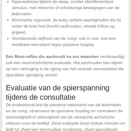
Hyperextensie tijdens de slaap, zonder identificeerbare
stimulus, met ritmische of schokkerige bewegingen van de
ledematen
Motorische regressie: de baby verliest vaardigheden die hij
onder de knie had (hoofd vasthouden, visuele follow-up,
grijpen)
Voortdurende stijfheid van de romp, ook in rust, met een
merkbare weerstand tegen passieve buiging
Een Moro-reflex die aanhoudt na zes maanden
rechtvaardigt
ook een neuromotorische evaluatie. Het aanhouden kan wijzen
op een vertraging in de rijping van het centrale zenuwstelsel die
specifieke opvolging vereist.
Evaluatie van de spierspanning
tijdens de consultatie
De professional test de passieve weerstand van de ledematen
en de romp, observeert de spontane houding en controleert de
aanwezigheid of afwezigheid van de verwachte archaïsche
reflexen voor de leeftijd. Deze evaluatie duurt enkele minuten en
leidt tot ofwel een eenvoudige monitoring, ofwel aanvullende