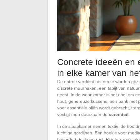
Concrete ideeën en e
in elke kamer van het
De entree verdient het om te worden gezi
discrete muurhaken, een tapijt van natuur
geest. In de woonkamer is het doel om ee
hout, genereuze kussens, een bank met pur
voor essentiële oliën wordt gebracht, tra
vestigt men duurzaam de
sereniteit
.
In de slaapkamer nemen textiel de hoofdro
luchtige gordijnen. Een hoekje voor medit
bevordert de diepe rust. Planten zoals al