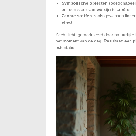
Symbolische objecten
(boeddhabeeld,
om een sfeer van
wélzijn
te creëren.
Zachte stoffen
zoals gewassen linnen,
effect.
Zacht licht, gemoduleerd door natuurlijke 
het moment van de dag. Resultaat: een pl
ostentatie.