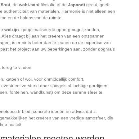
 Shui
, de
wabi-sabi
filosofie of de
Japandi
geest, geeft
n de authenticiteit van materialen. Harmonie is niet alleen een
itme en de balans van de ruimte.
hte
welzijn
: geoptimaliseerde opbergmogelijkheden,
n. Alles draagt bij aan het creëren van een ontspannen
agen, is er niets beter dan te leunen op de expertise van
g past het project aan uw beperkingen aan, zonder dogma’s
s terug te vinden:
n, katoen of wol, voor onmiddellijk comfort.
, eventueel versterkt door spiegels of luchtige gordijnen.
rsen, fonteinen, wandkunst) om deze serene sfeer te
enetdeco.fr biedt concrete ideeën en advies dat is
rgemakkelijken het creëren van een vredige atmosfeer, die
ine nestelt.
 materialen moeten worden