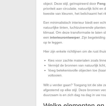
object. Deze stijl, geïnspireerd door
Feng
prioriteit aan circulatie, natuurlijk licht e
kwestie van kleuren, het belichaamt het r
Een minimalistisch interieur biedt een ec
natuurlijke tinten, luchtzuiverende plante
klimaat. Om deze transformatie te laten sl
een
interieurontwerper
. Zijn begeleidin
op te leggen.
Hier zijn enkele richtlijnen om de rust thui
Kies voor zachte materialen zoals linne
Vermijd de bronnen van natuurlijk licht
Voeg betekenisvolle objecten toe (kaa
voltooien.
Wilt u verder gaan? Toegang tot de site z
afgestemd op elke stijl. Deze bronnen ve
duurzaam is en zich dag na dag in uw rout
Welke elementen en