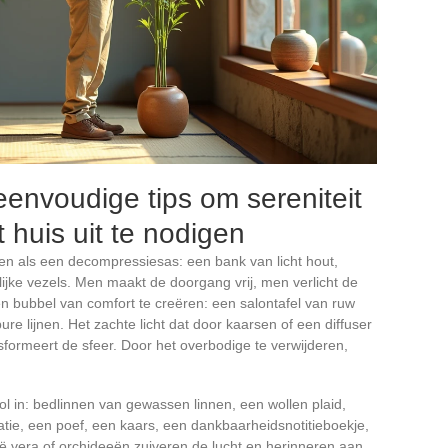
envoudige tips om sereniteit
 huis uit te nodigen
en als een decompressiesas: een bank van licht hout,
lijke vezels. Men maakt de doorgang vrij, men verlicht de
n bubbel van comfort te creëren: een salontafel van ruw
e lijnen. Het zachte licht dat door kaarsen of een diffuser
nsformeert de sfeer. Door het overbodige te verwijderen,
l in: bedlinnen van gewassen linnen, een wollen plaid,
atie, een poef, een kaars, een dankbaarheidsnotitieboekje,
oë vera of orchideeën zuiveren de lucht en herinneren aan