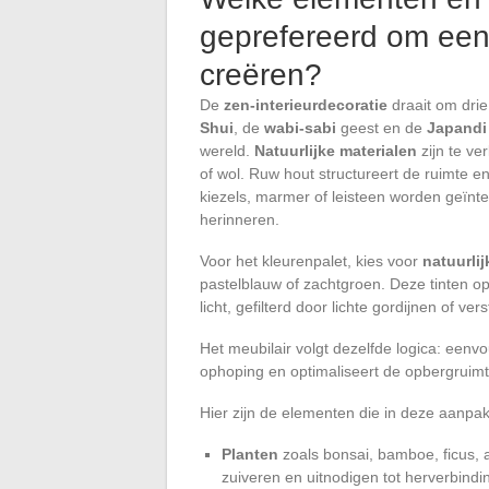
geprefereerd om een 
creëren?
De
zen-interieurdecoratie
draait om drie
Shui
, de
wabi-sabi
geest en de
Japandi
wereld.
Natuurlijke materialen
zijn te ve
of wol. Ruw hout structureert de ruimte e
kiezels, marmer of leisteen worden geïnte
herinneren.
Voor het kleurenpalet, kies voor
natuurlij
pastelblauw of zachtgroen. Deze tinten op
licht, gefilterd door lichte gordijnen of ve
Het meubilair volgt dezelfde logica: eenv
ophoping en optimaliseert de opbergruimte z
Hier zijn de elementen die in deze aanp
Planten
zoals bonsai, bamboe, ficus, al
zuiveren en uitnodigen tot herverbindi