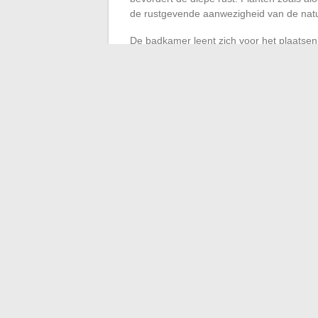
de rustgevende aanwezigheid van de natu
De badkamer leent zich voor het plaatsen 
combinatie van water, steen en natuurlijk
stel eenvoudige rituelen in: enkele diepe
het slapen gaan, een opruimgebaar aan 
dan alleen het uiterlijk: het hertekent ge
het huis in een ruimte van ademhaling. Ui
niet af van de hoeveelheid objecten, maa
Wanneer de rust in elke kamer binnenkom
van buitenaf.
←
Begrijp het verschil tussen 2XL en XX
Begrijpen van het aantal follikels op 3