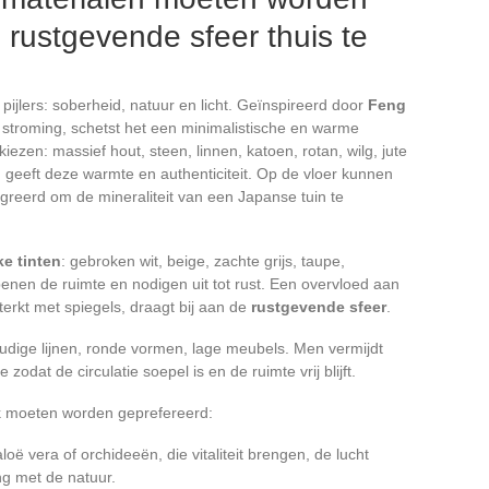
rustgevende sfeer thuis te
 pijlers: soberheid, natuur en licht. Geïnspireerd door
Feng
stroming, schetst het een minimalistische en warme
rkiezen: massief hout, steen, linnen, katoen, rotan, wilg, jute
n geeft deze warmte en authenticiteit. Op de vloer kunnen
greerd om de mineraliteit van een Japanse tuin te
ke tinten
: gebroken wit, beige, zachte grijs, taupe,
enen de ruimte en nodigen uit tot rust. Een overvloed aan
rsterkt met spiegels, draagt bij aan de
rustgevende sfeer
.
oudige lijnen, ronde vormen, lage meubels. Men vermijdt
odat de circulatie soepel is en de ruimte vrij blijft.
ak moeten worden geprefereerd:
oë vera of orchideeën, die vitaliteit brengen, de lucht
ng met de natuur.