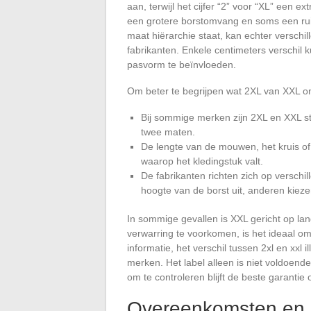
aan, terwijl het cijfer “2” voor “XL” een 
een grotere borstomvang en soms een ruim
maat hiërarchie staat, kan echter verschi
fabrikanten. Enkele centimeters verschil
pasvorm te beïnvloeden.
Om beter te begrijpen wat 2XL van XXL on
Bij sommige merken zijn 2XL en XXL str
twee maten.
De lengte van de mouwen, het kruis of 
waarop het kledingstuk valt.
De fabrikanten richten zich op versch
hoogte van de borst uit, anderen kiez
In sommige gevallen is XXL gericht op lan
verwarring te voorkomen, is het ideaal o
informatie, het verschil tussen 2xl en xxl i
merken. Het label alleen is niet voldoende
om te controleren blijft de beste garant
Overeenkomsten en 