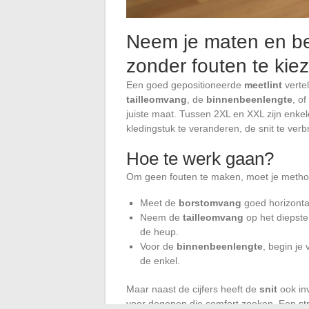
Neem je maten en be
zonder fouten te kie
Een goed gepositioneerde
meetlint
vertel
tailleomvang
, de
binnenbeenlengte
, o
juiste maat. Tussen 2XL en XXL zijn enkel
kledingstuk te veranderen, de snit te ver
Hoe te werk gaan?
Om geen fouten te maken, moet je metho
Meet de
borstomvang
goed horizontaa
Neem de
tailleomvang
op het diepste
de heup.
Voor de
binnenbeenlengte
, begin je
de enkel.
Maar naast de cijfers heeft de
snit
ook in
voor degenen die comfort zoeken. Een str