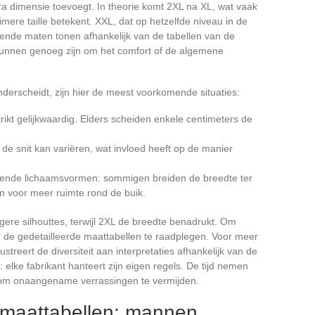
extra dimensie toevoegt. In theorie komt 2XL na XL, wat vaak
ere taille betekent. XXL, dat op hetzelfde niveau in de
llende maten tonen afhankelijk van de tabellen van de
 kunnen genoeg zijn om het comfort of de algemene
derscheidt, zijn hier de meest voorkomende situaties:
ikt gelijkwaardig. Elders scheiden enkele centimeters de
de snit kan variëren, wat invloed heeft op de manier
illende lichaamsvormen: sommigen breiden de breedte ter
en voor meer ruimte rond de buik.
gere silhouttes, terwijl 2XL de breedte benadrukt. Om
m de gedetailleerde maattabellen te raadplegen. Voor meer
llustreert de diversiteit aan interpretaties afhankelijk van de
: elke fabrikant hanteert zijn eigen regels. De tijd nemen
ie om onaangename verrassingen te vermijden.
maattabellen: mannen,