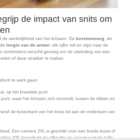
grijp de impact van snits om
zen
t de werkelijkheid van het lichaam. De
borstomvang
, de
f de
lengte van de armen
: elk cijfer telt en wijst naar de
e centimeters verschil genoeg om de uitstraling van een
breden of deze strakker te maken.
disch te werk gaan:
l, op het breedste punt.
 punt, waar het lichaam zich versmalt, tussen de ribben en
 vanaf de bovenkant van het kruis tot aan de onderkant van
vloed. Een ruimere 2XL is geschikt voor een brede bouw of
akker XXL benadrukt de silhoutte en accentueert de taille