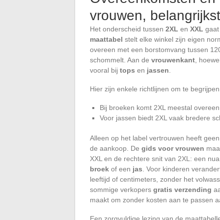
vrouwen, belangrijks
Het onderscheid tussen
2XL
en
XXL
gaat 
maattabel
stelt elke winkel zijn eigen no
overeen met een borstomvang tussen 120
schommelt. Aan de
vrouwenkant
, hoewel
vooral bij
tops
en
jassen
.
Hier zijn enkele richtlijnen om te begrijp
Bij broeken komt 2XL meestal overeen
Voor jassen biedt 2XL vaak bredere s
Alleen op het label vertrouwen heeft gee
de aankoop. De
gids voor vrouwen
maak
XXL en de rechtere snit van 2XL: een nuan
broek
of een
jas
. Voor kinderen verander
leeftijd of centimeters, zonder het volw
sommige verkopers
gratis verzending
aa
maakt om zonder kosten aan te passen aa
Een zorgvuldige lezing van de maattabell