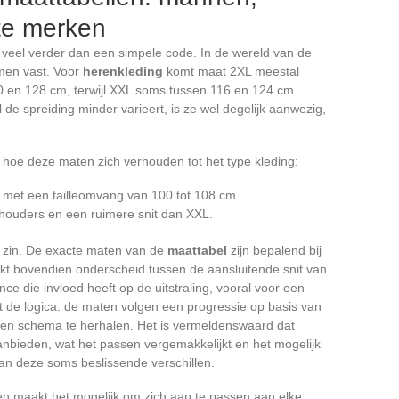
te merken
veel verder dan een simpele code. In de wereld van de
rmen vast. Voor
herenkleding
komt maat 2XL meestal
 en 128 cm, terwijl XXL soms tussen 116 en 124 cm
 de spreiding minder varieert, is ze wel degelijk aanwezig,
en hoe deze maten zich verhouden tot het type kleding:
 met een tailleomvang van 100 tot 108 cm.
chouders en een ruimere snit dan XXL.
n zin. De exacte maten van de
maattabel
zijn bepalend bij
t bovendien onderscheid tussen de aansluitende snit van
ce die invloed heeft op de uitstraling, vooral voor een
t de logica: de maten volgen een progressie op basis van
assen schema te herhalen. Het is vermeldenswaard dat
nbieden, wat het passen vergemakkelijkt en het mogelijk
n deze soms beslissende verschillen.
en maakt het mogelijk om zich aan te passen aan elke