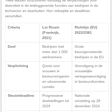
Twee teksten structureren vandaag de verplichtingen voor
diversiteit in de leidinggevende functies van bedrijven in de
techsector en daarbuiten. Hun reikwijdte en deadlines
verschillen.
Criteria
Loi Rixain
Richtlijn (EU)
(Frankrijk,
2022/2381
2021)
Doel
Bedrijven met
Grote
meer dan 1.000
beursgenoteerde
werknemers
bedrijven in de EU
Verplichting
Quota voor
Vooruitgang in de
vrouwen in
vrouwelijke
bestuursorganen
vertegenwoordiging
en uitvoerende
in bestuursfuncties
comités
Sleuteldeadline
Progressieve
Nationale
doelstellingen tot
omzetting op 28
2029
december 2024