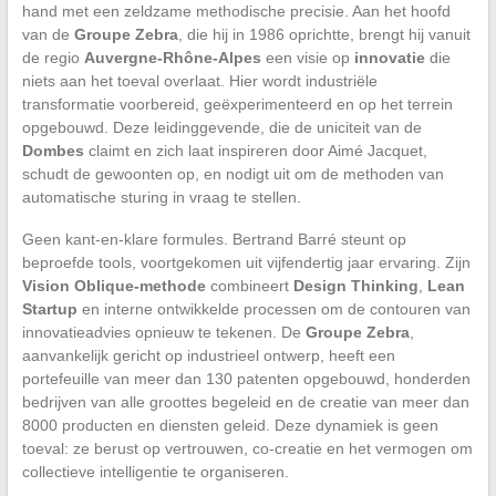
hand met een zeldzame methodische precisie. Aan het hoofd
van de
Groupe Zebra
, die hij in 1986 oprichtte, brengt hij vanuit
de regio
Auvergne-Rhône-Alpes
een visie op
innovatie
die
niets aan het toeval overlaat. Hier wordt industriële
transformatie voorbereid, geëxperimenteerd en op het terrein
opgebouwd. Deze leidinggevende, die de uniciteit van de
Dombes
claimt en zich laat inspireren door Aimé Jacquet,
schudt de gewoonten op, en nodigt uit om de methoden van
automatische sturing in vraag te stellen.
Geen kant-en-klare formules. Bertrand Barré steunt op
beproefde tools, voortgekomen uit vijfendertig jaar ervaring. Zijn
Vision Oblique-methode
combineert
Design Thinking
,
Lean
Startup
en interne ontwikkelde processen om de contouren van
innovatieadvies opnieuw te tekenen. De
Groupe Zebra
,
aanvankelijk gericht op industrieel ontwerp, heeft een
portefeuille van meer dan 130 patenten opgebouwd, honderden
bedrijven van alle groottes begeleid en de creatie van meer dan
8000 producten en diensten geleid. Deze dynamiek is geen
toeval: ze berust op vertrouwen, co-creatie en het vermogen om
collectieve intelligentie te organiseren.