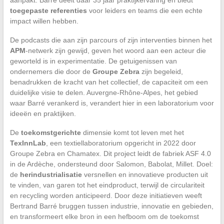
aanpakt. Barré deelt daar 35 jaar praktijkervaring en biedt
toegepaste referenties
voor leiders en teams die een echte
impact willen hebben.
De podcasts die aan zijn parcours of zijn interventies binnen het
APM
-netwerk zijn gewijd, geven het woord aan een acteur die
geworteld is in experimentatie. De getuigenissen van
ondernemers die door de
Groupe Zebra
zijn begeleid,
benadrukken de kracht van het collectief, de capaciteit om een
duidelijke visie te delen. Auvergne-Rhône-Alpes, het gebied
waar Barré verankerd is, verandert hier in een laboratorium voor
ideeën en praktijken.
De
toekomstgerichte
dimensie komt tot leven met het
TexInnLab
, een textiellaboratorium opgericht in 2022 door
Groupe Zebra en Chamatex. Dit project leidt de fabriek ASF 4.0
in de Ardèche, ondersteund door Salomon, Babolat, Millet. Doel:
de
herindustrialisatie
versnellen en innovatieve producten uit
te vinden, van garen tot het eindproduct, terwijl de circulariteit
en recycling worden anticipeerd. Door deze initiatieven weeft
Bertrand Barré bruggen tussen industrie, innovatie en gebieden,
en transformeert elke bron in een hefboom om de toekomst