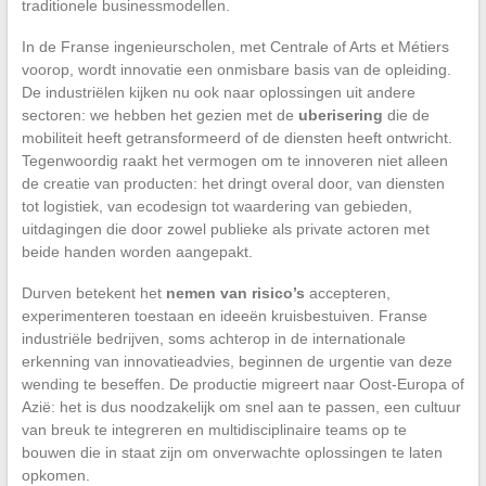
traditionele businessmodellen.
In de Franse ingenieurscholen, met Centrale of Arts et Métiers
voorop, wordt innovatie een onmisbare basis van de opleiding.
De industriëlen kijken nu ook naar oplossingen uit andere
sectoren: we hebben het gezien met de
uberisering
die de
mobiliteit heeft getransformeerd of de diensten heeft ontwricht.
Tegenwoordig raakt het vermogen om te innoveren niet alleen
de creatie van producten: het dringt overal door, van diensten
tot logistiek, van ecodesign tot waardering van gebieden,
uitdagingen die door zowel publieke als private actoren met
beide handen worden aangepakt.
Durven betekent het
nemen van risico’s
accepteren,
experimenteren toestaan en ideeën kruisbestuiven. Franse
industriële bedrijven, soms achterop in de internationale
erkenning van innovatieadvies, beginnen de urgentie van deze
wending te beseffen. De productie migreert naar Oost-Europa of
Azië: het is dus noodzakelijk om snel aan te passen, een cultuur
van breuk te integreren en multidisciplinaire teams op te
bouwen die in staat zijn om onverwachte oplossingen te laten
opkomen.