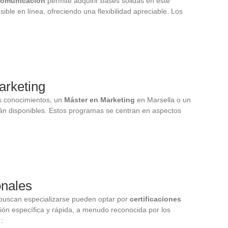
Comunicación
permite adquirir bases sólidas en este
le en línea, ofreciendo una flexibilidad apreciable. Los
arketing
s conocimientos, un
Máster en Marketing
en Marsella o un
án disponibles. Estos programas se centran en aspectos
onales
 buscan especializarse pueden optar por
certificaciones
ión específica y rápida, a menudo reconocida por los
: