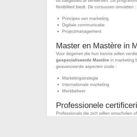
dit vakgebied te verwerven. Dit programma
flexibiliteit biedt. De cursussen omvatten :
Principes van marketing
Digitale communicatie
Projectmanagement
Master en Mastère in M
Voor degenen die hun kennis willen verdi
gespecialiseerde Mastère
in marketing 
geavanceerde aspecten zoals :
Marketingstrategie
Internationale marketing
Merkbeheer
Professionele certifice
Professionals die zich willen omscholen of
professionele certificeringen
. Deze bie
werkgevers. Voorbeelden van certificering