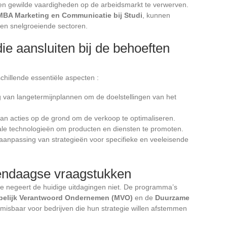
e en gewilde vaardigheden op de arbeidsmarkt te verwerven.
MBA Marketing en Communicatie bij Studi
, kunnen
e en snelgroeiende sectoren.
ie aansluiten bij de behoeften
chillende essentiële aspecten :
g van langetermijnplannen om de doelstellingen van het
van acties op de grond om de verkoop te optimaliseren.
tale technologieën om producten en diensten te promoten.
aanpassing van strategieën voor specifieke en veeleisende
dendaagse vraagstukken
e negeert de huidige uitdagingen niet. De programma’s
elijk Verantwoord Ondernemen (MVO)
en de
Duurzame
nmisbaar voor bedrijven die hun strategie willen afstemmen