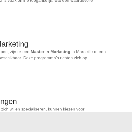
 is vaak online toegankelijk, wat een waardevolle
arketing
epen, zijn er een
Master in Marketing
in Marseille of een
beschikbaar. Deze programma’s richten zich op
ringen
 zich willen specialiseren, kunnen kiezen voor
den gerichte en snelle training, vaak erkend door
en :