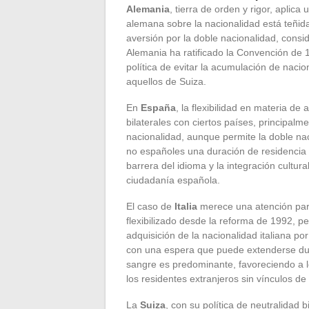
Alemania
, tierra de orden y rigor, aplica 
alemana sobre la nacionalidad está teñida 
aversión por la doble nacionalidad, cons
Alemania ha ratificado la Convención de 
política de evitar la acumulación de naci
aquellos de Suiza.
En
España
, la flexibilidad en materia d
bilaterales con ciertos países, principal
nacionalidad, aunque permite la doble nac
no españoles una duración de residencia s
barrera del idioma y la integración cultura
ciudadanía española.
El caso de
Italia
merece una atención partic
flexibilizado desde la reforma de 1992, p
adquisición de la nacionalidad italiana po
con una espera que puede extenderse du
sangre es predominante, favoreciendo a l
los residentes extranjeros sin vínculos de
La
Suiza
, con su política de neutralidad