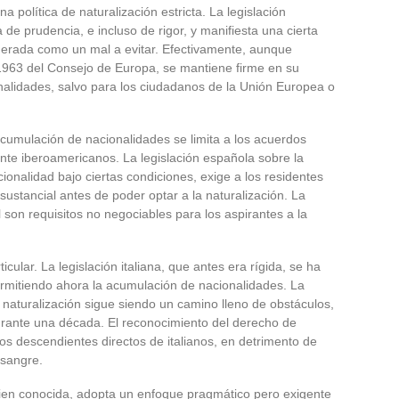
una política de naturalización estricta. La legislación
de prudencia, e incluso de rigor, y manifiesta una cierta
iderada como un mal a evitar. Efectivamente, aunque
1963 del Consejo de Europa, se mantiene firme en su
onalidades, salvo para los ciudadanos de la Unión Europea o
e acumulación de nacionalidades se limita a los acuerdos
mente iberoamericanos. La legislación española sobre la
ionalidad bajo ciertas condiciones, exige a los residentes
ustancial antes de poder optar a la naturalización. La
l son requisitos no negociables para los aspirantes a la
ular. La legislación italiana, que antes era rígida, se ha
ermitiendo ahora la acumulación de nacionalidades. La
r naturalización sigue siendo un camino lleno de obstáculos,
rante una década. El reconocimiento del derecho de
os descendientes directos de italianos, en detrimento de
 sangre.
 bien conocida, adopta un enfoque pragmático pero exigente