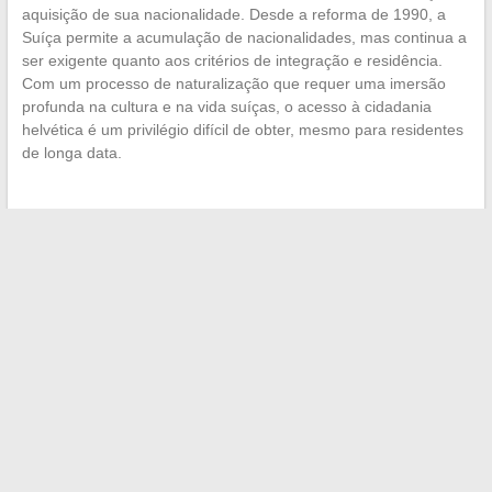
aquisição de sua nacionalidade. Desde a reforma de 1990, a
Suíça permite a acumulação de nacionalidades, mas continua a
ser exigente quanto aos critérios de integração e residência.
Com um processo de naturalização que requer uma imersão
profunda na cultura e na vida suíças, o acesso à cidadania
helvética é um privilégio difícil de obter, mesmo para residentes
de longa data.
←
Criar um diagrama PERT no Microsoft Word: uma
ferramenta chave para o planejamento de projetos
O fenômeno das motos icônicas na cultura pop: de Easy
Rider a Akira
→
Search