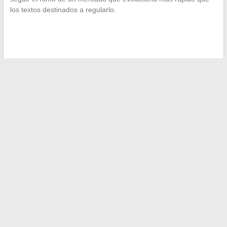
los textos destinados a regularlo.
←
Cómo prorrogar la ley Scellier después de 9 años:
trámites y consejos prácticos
Embárcate en la aventura de explorar las cascadas del Gran