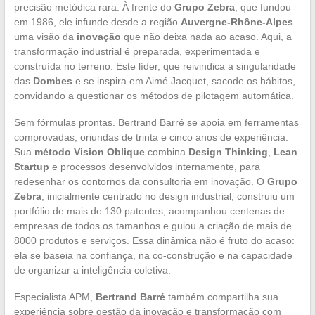
precisão metódica rara. À frente do
Grupo Zebra
, que fundou
em 1986, ele infunde desde a região
Auvergne-Rhône-Alpes
uma visão da
inovação
que não deixa nada ao acaso. Aqui, a
transformação industrial é preparada, experimentada e
construída no terreno. Este líder, que reivindica a singularidade
das
Dombes
e se inspira em Aimé Jacquet, sacode os hábitos,
convidando a questionar os métodos de pilotagem automática.
Sem fórmulas prontas. Bertrand Barré se apoia em ferramentas
comprovadas, oriundas de trinta e cinco anos de experiência.
Sua
método Vision Oblique
combina
Design Thinking
,
Lean
Startup
e processos desenvolvidos internamente, para
redesenhar os contornos da consultoria em inovação. O
Grupo
Zebra
, inicialmente centrado no design industrial, construiu um
portfólio de mais de 130 patentes, acompanhou centenas de
empresas de todos os tamanhos e guiou a criação de mais de
8000 produtos e serviços. Essa dinâmica não é fruto do acaso:
ela se baseia na confiança, na co-construção e na capacidade
de organizar a inteligência coletiva.
Especialista APM,
Bertrand Barré
também compartilha sua
experiência sobre gestão da inovação e transformação com