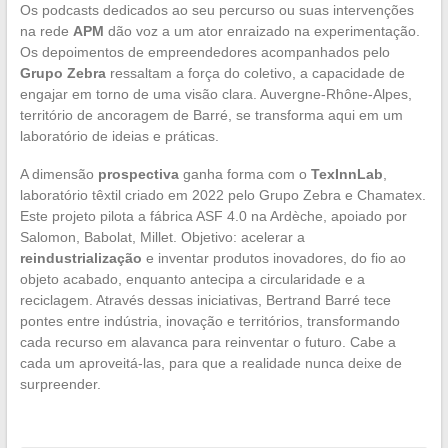
Os podcasts dedicados ao seu percurso ou suas intervenções
na rede
APM
dão voz a um ator enraizado na experimentação.
Os depoimentos de empreendedores acompanhados pelo
Grupo Zebra
ressaltam a força do coletivo, a capacidade de
engajar em torno de uma visão clara. Auvergne-Rhône-Alpes,
território de ancoragem de Barré, se transforma aqui em um
laboratório de ideias e práticas.
A dimensão
prospectiva
ganha forma com o
TexInnLab
,
laboratório têxtil criado em 2022 pelo Grupo Zebra e Chamatex.
Este projeto pilota a fábrica ASF 4.0 na Ardèche, apoiado por
Salomon, Babolat, Millet. Objetivo: acelerar a
reindustrialização
e inventar produtos inovadores, do fio ao
objeto acabado, enquanto antecipa a circularidade e a
reciclagem. Através dessas iniciativas, Bertrand Barré tece
pontes entre indústria, inovação e territórios, transformando
cada recurso em alavanca para reinventar o futuro. Cabe a
cada um aproveitá-las, para que a realidade nunca deixe de
surpreender.