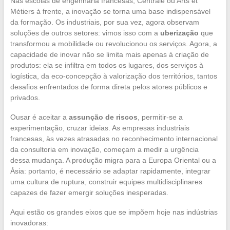
Nas escolas de engenharia francesas, Centrale ou Arts et
Métiers à frente, a inovação se torna uma base indispensável
da formação. Os industriais, por sua vez, agora observam
soluções de outros setores: vimos isso com a
uberização
que
transformou a mobilidade ou revolucionou os serviços. Agora, a
capacidade de inovar não se limita mais apenas à criação de
produtos: ela se infiltra em todos os lugares, dos serviços à
logística, da eco-concepção à valorização dos territórios, tantos
desafios enfrentados de forma direta pelos atores públicos e
privados.
Ousar é aceitar a
assunção de riscos
, permitir-se a
experimentação, cruzar ideias. As empresas industriais
francesas, às vezes atrasadas no reconhecimento internacional
da consultoria em inovação, começam a medir a urgência
dessa mudança. A produção migra para a Europa Oriental ou a
Ásia: portanto, é necessário se adaptar rapidamente, integrar
uma cultura de ruptura, construir equipes multidisciplinares
capazes de fazer emergir soluções inesperadas.
Aqui estão os grandes eixos que se impõem hoje nas indústrias
inovadoras: