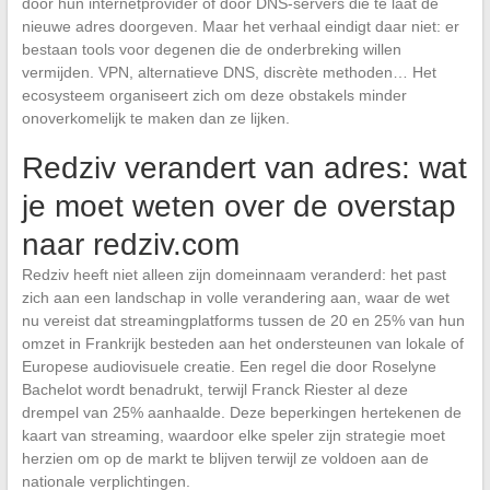
door hun internetprovider of door DNS-servers die te laat de
nieuwe adres doorgeven. Maar het verhaal eindigt daar niet: er
bestaan tools voor degenen die de onderbreking willen
vermijden. VPN, alternatieve DNS, discrète methoden… Het
ecosysteem organiseert zich om deze obstakels minder
onoverkomelijk te maken dan ze lijken.
Redziv verandert van adres: wat
je moet weten over de overstap
naar redziv.com
Redziv heeft niet alleen zijn domeinnaam veranderd: het past
zich aan een landschap in volle verandering aan, waar de wet
nu vereist dat streamingplatforms tussen de 20 en 25% van hun
omzet in Frankrijk besteden aan het ondersteunen van lokale of
Europese audiovisuele creatie. Een regel die door Roselyne
Bachelot wordt benadrukt, terwijl Franck Riester al deze
drempel van 25% aanhaalde. Deze beperkingen hertekenen de
kaart van streaming, waardoor elke speler zijn strategie moet
herzien om op de markt te blijven terwijl ze voldoen aan de
nationale verplichtingen.