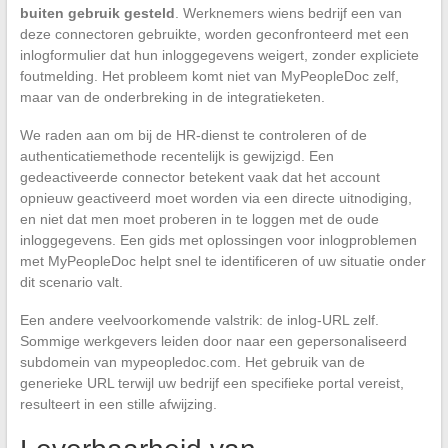
buiten gebruik gesteld
. Werknemers wiens bedrijf een van
deze connectoren gebruikte, worden geconfronteerd met een
inlogformulier dat hun inloggegevens weigert, zonder expliciete
foutmelding. Het probleem komt niet van MyPeopleDoc zelf,
maar van de onderbreking in de integratieketen.
We raden aan om bij de HR-dienst te controleren of de
authenticatiemethode recentelijk is gewijzigd. Een
gedeactiveerde connector betekent vaak dat het account
opnieuw geactiveerd moet worden via een directe uitnodiging,
en niet dat men moet proberen in te loggen met de oude
inloggegevens. Een gids met oplossingen voor inlogproblemen
met MyPeopleDoc helpt snel te identificeren of uw situatie onder
dit scenario valt.
Een andere veelvoorkomende valstrik: de inlog-URL zelf.
Sommige werkgevers leiden door naar een gepersonaliseerd
subdomein van mypeopledoc.com. Het gebruik van de
generieke URL terwijl uw bedrijf een specifieke portal vereist,
resulteert in een stille afwijzing.