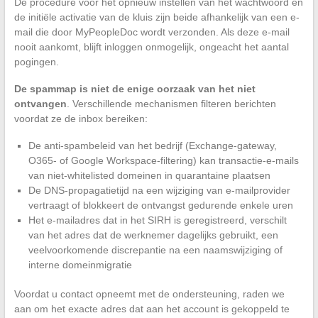
De procedure voor het opnieuw instellen van het wachtwoord en
de initiële activatie van de kluis zijn beide afhankelijk van een e-
mail die door MyPeopleDoc wordt verzonden. Als deze e-mail
nooit aankomt, blijft inloggen onmogelijk, ongeacht het aantal
pogingen.
De spammap is niet de enige oorzaak van het niet
ontvangen
. Verschillende mechanismen filteren berichten
voordat ze de inbox bereiken:
De anti-spambeleid van het bedrijf (Exchange-gateway,
O365- of Google Workspace-filtering) kan transactie-e-mails
van niet-whitelisted domeinen in quarantaine plaatsen
De DNS-propagatietijd na een wijziging van e-mailprovider
vertraagt of blokkeert de ontvangst gedurende enkele uren
Het e-mailadres dat in het SIRH is geregistreerd, verschilt
van het adres dat de werknemer dagelijks gebruikt, een
veelvoorkomende discrepantie na een naamswijziging of
interne domeinmigratie
Voordat u contact opneemt met de ondersteuning, raden we
aan om het exacte adres dat aan het account is gekoppeld te