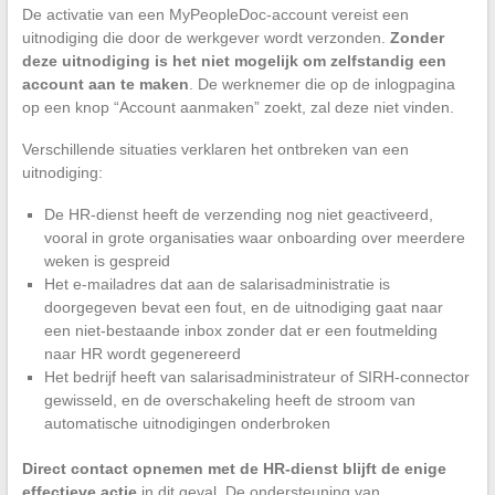
De activatie van een MyPeopleDoc-account vereist een
uitnodiging die door de werkgever wordt verzonden.
Zonder
deze uitnodiging is het niet mogelijk om zelfstandig een
account aan te maken
. De werknemer die op de inlogpagina
op een knop “Account aanmaken” zoekt, zal deze niet vinden.
Verschillende situaties verklaren het ontbreken van een
uitnodiging:
De HR-dienst heeft de verzending nog niet geactiveerd,
vooral in grote organisaties waar onboarding over meerdere
weken is gespreid
Het e-mailadres dat aan de salarisadministratie is
doorgegeven bevat een fout, en de uitnodiging gaat naar
een niet-bestaande inbox zonder dat er een foutmelding
naar HR wordt gegenereerd
Het bedrijf heeft van salarisadministrateur of SIRH-connector
gewisseld, en de overschakeling heeft de stroom van
automatische uitnodigingen onderbroken
Direct contact opnemen met de HR-dienst blijft de enige
effectieve actie
in dit geval. De ondersteuning van