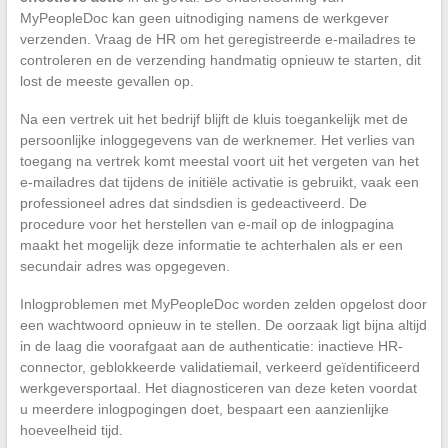
MyPeopleDoc kan geen uitnodiging namens de werkgever
verzenden. Vraag de HR om het geregistreerde e-mailadres te
controleren en de verzending handmatig opnieuw te starten, dit
lost de meeste gevallen op.
Na een vertrek uit het bedrijf blijft de kluis toegankelijk met de
persoonlijke inloggegevens van de werknemer. Het verlies van
toegang na vertrek komt meestal voort uit het vergeten van het
e-mailadres dat tijdens de initiële activatie is gebruikt, vaak een
professioneel adres dat sindsdien is gedeactiveerd. De
procedure voor het herstellen van e-mail op de inlogpagina
maakt het mogelijk deze informatie te achterhalen als er een
secundair adres was opgegeven.
Inlogproblemen met MyPeopleDoc worden zelden opgelost door
een wachtwoord opnieuw in te stellen. De oorzaak ligt bijna altijd
in de laag die voorafgaat aan de authenticatie: inactieve HR-
connector, geblokkeerde validatiemail, verkeerd geïdentificeerd
werkgeversportaal. Het diagnosticeren van deze keten voordat
u meerdere inlogpogingen doet, bespaart een aanzienlijke
hoeveelheid tijd.