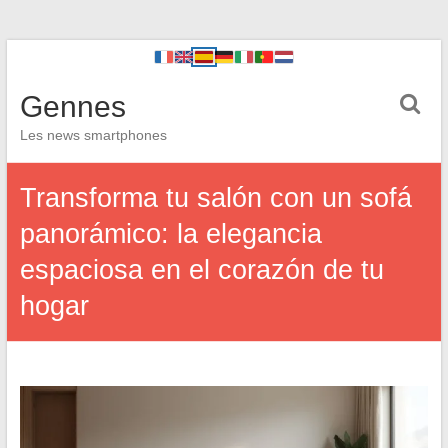
Gennes
Les news smartphones
Transforma tu salón con un sofá
panorámico: la elegancia
espaciosa en el corazón de tu
hogar