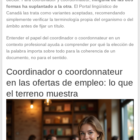
formas ha suplantado a la otra
. El Portal lingüístico de
Canadá las trata como variantes aceptadas, recomendando
simplemente verificar la terminología propia del organismo o del
ámbito antes de fijar un título.
Entender el papel del coordinador o coordonnateur en un
contexto profesional ayuda a comprender por qué la elección de
la palabra importa sobre todo para la coherencia de un
documento, no para el sentido.
Coordinador o coordonnateur
en las ofertas de empleo: lo que
el terreno muestra