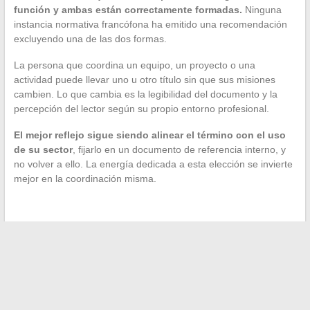
función y ambas están correctamente formadas.
Ninguna
instancia normativa francófona ha emitido una recomendación
excluyendo una de las dos formas.
La persona que coordina un equipo, un proyecto o una
actividad puede llevar uno u otro título sin que sus misiones
cambien. Lo que cambia es la legibilidad del documento y la
percepción del lector según su propio entorno profesional.
El mejor reflejo sigue siendo alinear el término con el uso
de su sector
, fijarlo en un documento de referencia interno, y
no volver a ello. La energía dedicada a esta elección se invierte
mejor en la coordinación misma.
←
Descubre la comparativa de las mejores cadenas de
camping en Francia para tus vacaciones
Cómo resolver eficazmente los problemas de conexión en
MyPeopleDoc en 2024
→