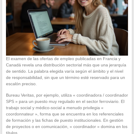
El examen de las ofertas de empleo publicadas en Francia y
Canadá revela una distribución sectorial más que una jerarquía
de sentido. La palabra elegida varía según el ámbito y el nivel
de responsabilidad, sin que un término esté reservado para un
escalón preciso.
Bureau Veritas, por ejemplo, utiliza « coordinadora / coordinador
SPS » para un puesto muy regulado en el sector ferroviario. El
trabajo social y médico-social a menudo privilegia «
coordonnateur », forma que se encuentra en los referenciales
de formación y las fichas de puesto institucionales. En gestión
de proyectos o en comunicación, « coordinador » domina en los
títulos.