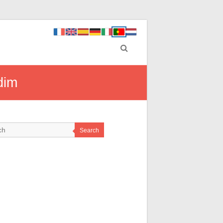
dim
Search