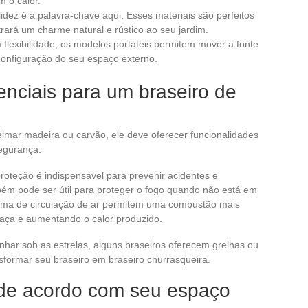
 o calor.
idez é a palavra-chave aqui. Esses materiais são perfeitos
ará um charme natural e rústico ao seu jardim.
flexibilidade, os modelos portáteis permitem mover a fonte
configuração do seu espaço externo.
nciais para um braseiro de
mar madeira ou carvão, ele deve oferecer funcionalidades
segurança.
proteção é indispensável para prevenir acidentes e
m pode ser útil para proteger o fogo quando não está em
ema de circulação de ar permitem uma combustão mais
maça e aumentando o calor produzido.
nhar sob as estrelas, alguns braseiros oferecem grelhas ou
sformar seu braseiro em braseiro churrasqueira.
o de acordo com seu espaço