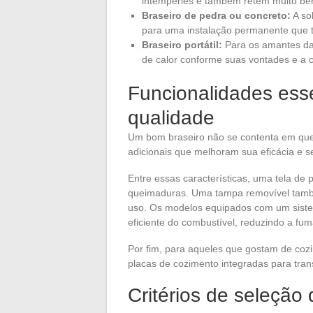
intempéries e também retém muito bem
Braseiro de pedra ou concreto:
A sol
para uma instalação permanente que tr
Braseiro portátil:
Para os amantes da 
de calor conforme suas vontades e a 
Funcionalidades esse
qualidade
Um bom braseiro não se contenta em quei
adicionais que melhoram sua eficácia e 
Entre essas características, uma tela de 
queimaduras. Uma tampa removível també
uso. Os modelos equipados com um sist
eficiente do combustível, reduzindo a fu
Por fim, para aqueles que gostam de cozi
placas de cozimento integradas para tran
Critérios de seleçã