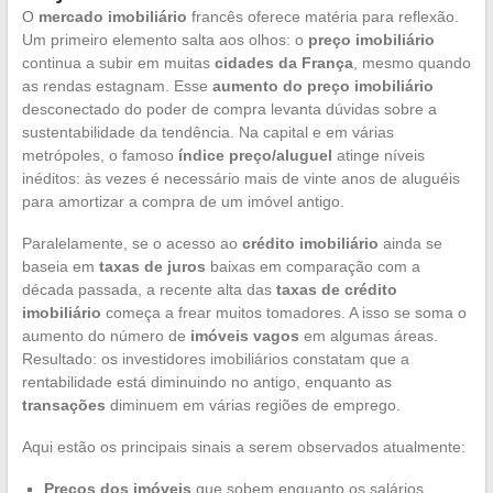
O
mercado imobiliário
francês oferece matéria para reflexão.
Um primeiro elemento salta aos olhos: o
preço imobiliário
continua a subir em muitas
cidades da França
, mesmo quando
as rendas estagnam. Esse
aumento do preço imobiliário
desconectado do poder de compra levanta dúvidas sobre a
sustentabilidade da tendência. Na capital e em várias
metrópoles, o famoso
índice preço/aluguel
atinge níveis
inéditos: às vezes é necessário mais de vinte anos de aluguéis
para amortizar a compra de um imóvel antigo.
Paralelamente, se o acesso ao
crédito imobiliário
ainda se
baseia em
taxas de juros
baixas em comparação com a
década passada, a recente alta das
taxas de crédito
imobiliário
começa a frear muitos tomadores. A isso se soma o
aumento do número de
imóveis vagos
em algumas áreas.
Resultado: os investidores imobiliários constatam que a
rentabilidade está diminuindo no antigo, enquanto as
transações
diminuem em várias regiões de emprego.
Aqui estão os principais sinais a serem observados atualmente:
Preços dos imóveis
que sobem enquanto os salários