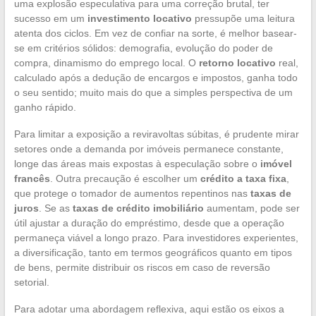
uma explosão especulativa para uma correção brutal, ter
sucesso em um
investimento locativo
pressupõe uma leitura
atenta dos ciclos. Em vez de confiar na sorte, é melhor basear-
se em critérios sólidos: demografia, evolução do poder de
compra, dinamismo do emprego local. O
retorno locativo
real,
calculado após a dedução de encargos e impostos, ganha todo
o seu sentido; muito mais do que a simples perspectiva de um
ganho rápido.
Para limitar a exposição a reviravoltas súbitas, é prudente mirar
setores onde a demanda por imóveis permanece constante,
longe das áreas mais expostas à especulação sobre o
imóvel
francês
. Outra precaução é escolher um
crédito a taxa fixa
,
que protege o tomador de aumentos repentinos nas
taxas de
juros
. Se as
taxas de crédito imobiliário
aumentam, pode ser
útil ajustar a duração do empréstimo, desde que a operação
permaneça viável a longo prazo. Para investidores experientes,
a diversificação, tanto em termos geográficos quanto em tipos
de bens, permite distribuir os riscos em caso de reversão
setorial.
Para adotar uma abordagem reflexiva, aqui estão os eixos a