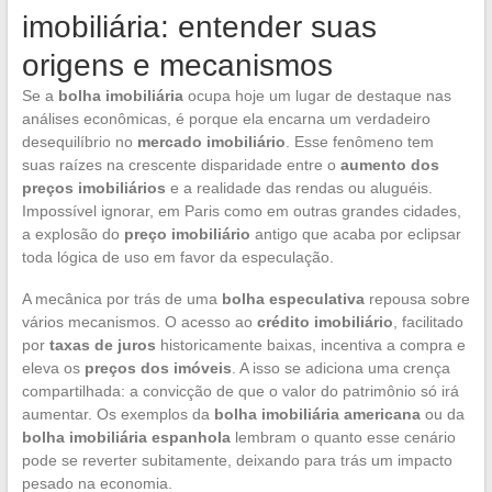
imobiliária: entender suas
origens e mecanismos
Se a
bolha imobiliária
ocupa hoje um lugar de destaque nas
análises econômicas, é porque ela encarna um verdadeiro
desequilíbrio no
mercado imobiliário
. Esse fenômeno tem
suas raízes na crescente disparidade entre o
aumento dos
preços imobiliários
e a realidade das rendas ou aluguéis.
Impossível ignorar, em Paris como em outras grandes cidades,
a explosão do
preço imobiliário
antigo que acaba por eclipsar
toda lógica de uso em favor da especulação.
A mecânica por trás de uma
bolha especulativa
repousa sobre
vários mecanismos. O acesso ao
crédito imobiliário
, facilitado
por
taxas de juros
historicamente baixas, incentiva a compra e
eleva os
preços dos imóveis
. A isso se adiciona uma crença
compartilhada: a convicção de que o valor do patrimônio só irá
aumentar. Os exemplos da
bolha imobiliária americana
ou da
bolha imobiliária espanhola
lembram o quanto esse cenário
pode se reverter subitamente, deixando para trás um impacto
pesado na economia.