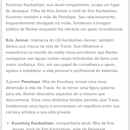
Kourtney Kardashian, sua atual companheira, ocupa um lugar
de destaque. Filha de Kris Jenner e irmã de Kim Kardashian,
Kourtney também é mãe de Penelope. Seu relacionamento,
frequentemente divulgado na mídia, fortaleceu a imagem
pública de Barker enquanto lhe oferecia um apoio incondicional.
Kris Jenner
, matriarca do clã Kardashian-Jenner, também
deixou sua marca na vida de Travis. Sua influência e
experiência no mundo da reality show permitiram que Barker
navegasse nas águas muitas vezes turbulentas da fama com
maior confiança. Kris, em seu papel de conselheira e apoio,
ajudou a estabilizar a vida pessoal e profissional do baterista.
A jovem
Penelope
, filha de Kourtney, trouxe uma nova
dimensão à vida de Travis. Ao se tornar uma figura paterna
para ela, Barker descobriu aspectos de si mesmo que
desconhecia. Essa nova dinâmica familiar permitiu que Travis
fortalecesse seus laços e encontrasse um equilíbrio entre sua
carreira artística e sua vida privada.
Kourtney Kardashian
: companheira atual, filha de Kris
Jenner, irmã de Kim Kardashian, mãe de Penelope.