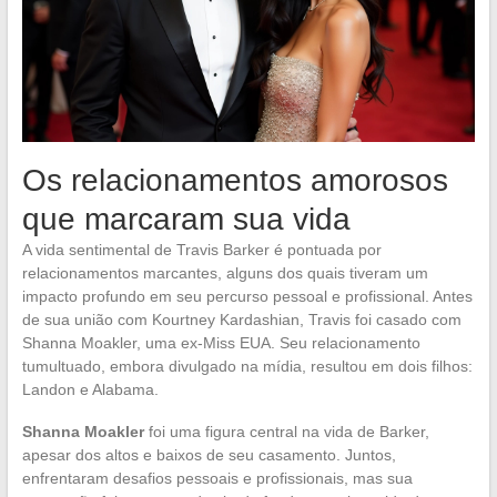
Os relacionamentos amorosos
que marcaram sua vida
A vida sentimental de Travis Barker é pontuada por
relacionamentos marcantes, alguns dos quais tiveram um
impacto profundo em seu percurso pessoal e profissional. Antes
de sua união com Kourtney Kardashian, Travis foi casado com
Shanna Moakler, uma ex-Miss EUA. Seu relacionamento
tumultuado, embora divulgado na mídia, resultou em dois filhos:
Landon e Alabama.
Shanna Moakler
foi uma figura central na vida de Barker,
apesar dos altos e baixos de seu casamento. Juntos,
enfrentaram desafios pessoais e profissionais, mas sua