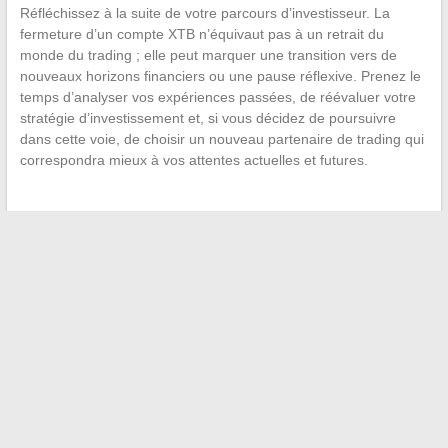
Réfléchissez à la suite de votre parcours d’investisseur. La
fermeture d’un compte XTB n’équivaut pas à un retrait du
monde du trading ; elle peut marquer une transition vers de
nouveaux horizons financiers ou une pause réflexive. Prenez le
temps d’analyser vos expériences passées, de réévaluer votre
stratégie d’investissement et, si vous décidez de poursuivre
dans cette voie, de choisir un nouveau partenaire de trading qui
correspondra mieux à vos attentes actuelles et futures.
←
Comment associer les rideaux à un canapé gris pour un
intérieur harmonieux ?
Créer un diagramme PERT sur Microsoft Word : un outil clé
pour la planification de projet
→
Recherche