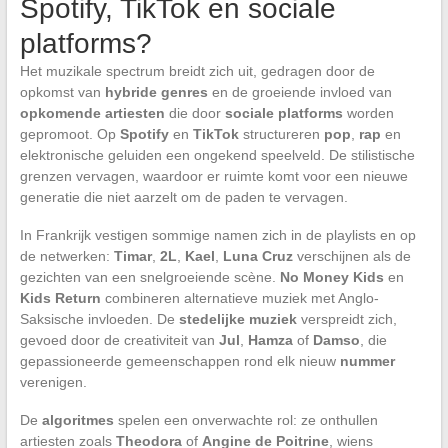
Spotify, TikTok en sociale
platforms?
Het muzikale spectrum breidt zich uit, gedragen door de
opkomst van
hybride genres
en de groeiende invloed van
opkomende artiesten
die door
sociale platforms
worden
gepromoot. Op
Spotify
en
TikTok
structureren
pop
,
rap
en
elektronische geluiden een ongekend speelveld. De stilistische
grenzen vervagen, waardoor er ruimte komt voor een nieuwe
generatie die niet aarzelt om de paden te vervagen.
In Frankrijk vestigen sommige namen zich in de playlists en op
de netwerken:
Timar
,
2L
,
Kael
,
Luna Cruz
verschijnen als de
gezichten van een snelgroeiende scène.
No Money Kids
en
Kids Return
combineren alternatieve muziek met Anglo-
Saksische invloeden. De
stedelijke muziek
verspreidt zich,
gevoed door de creativiteit van
Jul
,
Hamza
of
Damso
, die
gepassioneerde gemeenschappen rond elk nieuw
nummer
verenigen.
De
algoritmes
spelen een onverwachte rol: ze onthullen
artiesten zoals
Theodora
of
Angine de Poitrine
, wiens