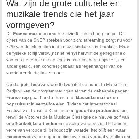
Wat zijn de grote culturele en
muzikale trends die het jaar
vormgeven?
De
Franse muziekscene
heruitvindt zich in hoog tempo. De
cijfers van de SNEP spreken voor zich:
streaming
zorgt nu voor
77% van de inkomsten in de muziekindustrie in Frankrijk. Maar
de fysieke schijf verdwijnt niet:
vinyl
herwint de genegenheid
van een generatie die op zoek is naar tastbare objecten, een
ander geluid, een concreet gebaar als tegenhanger van de
voortdurende digitale stroom.
Op de grote
festivals
wordt diversiteit de norm. In Marseille of
Parijs wijken de programmeringen af van de gebaande paden:
Franse rap
gaat hand in hand met
klassieke muziek
en
popcultuur
in eenzelfde elan. Tijdens het Internationaal
Festival van Lyrische Kunst nemen
gedurfde producties
toe,
terwijl de Victoires de la Musique Classique de nieuwe golf van
onafhankelijke artiesten
in de schijnwerpers zet. Het album,
verre van verouderd, behoudt zijn waarde: het blijft een waar
meesterwerk
voor degenen die liever een verhaal vertellen dan