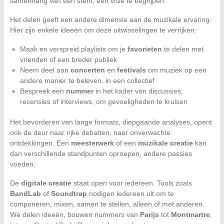
samenhang van een stem, een visie te begrijpen.
Het delen geeft een andere dimensie aan de muzikale ervaring.
Hier zijn enkele ideeën om deze uitwisselingen te verrijken:
Maak en verspreid playlists om je
favorieten
te delen met
vrienden of een breder publiek
Neem deel aan
concerten
en
festivals
om muziek op een
andere manier te beleven, in een collectief
Bespreek een
nummer
in het kader van discussies,
recensies of interviews, om gevoeligheden te kruisen
Het bevorderen van lange formats, diepgaande analyses, opent
ook de deur naar rijke debatten, naar onverwachte
ontdekkingen. Een
meesterwerk
of een
muzikale creatie
kan
dan verschillende standpunten oproepen, andere passies
voeden.
De
digitale creatie
staat open voor iedereen. Tools zoals
BandLab
of
Soundtrap
nodigen iedereen uit om te
componeren, mixen, samen te stellen, alleen of met anderen.
We delen ideeën, bouwen nummers van
Parijs
tot
Montmartre
,