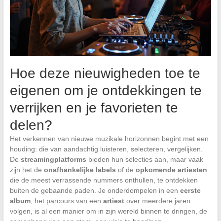
Hoe deze nieuwigheden toe te
eigenen om je ontdekkingen te
verrijken en je favorieten te
delen?
Het verkennen van nieuwe muzikale horizonnen begint met een
houding: die van aandachtig luisteren, selecteren, vergelijken.
De
streamingplatforms
bieden hun selecties aan, maar vaak
zijn het de
onafhankelijke labels
of de
opkomende artiesten
die de meest verrassende nummers onthullen, te ontdekken
buiten de gebaande paden. Je onderdompelen in een
eerste
album
, het parcours van een
artiest
over meerdere jaren
volgen, is al een manier om in zijn wereld binnen te dringen, de