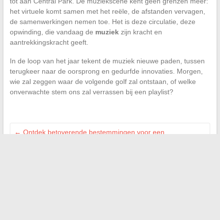
tot aan Central Park. De muziekscene kent geen grenzen meer:
het virtuele komt samen met het reële, de afstanden vervagen,
de samenwerkingen nemen toe. Het is deze circulatie, deze
opwinding, die vandaag de
muziek
zijn kracht en
aantrekkingskracht geeft.
In de loop van het jaar tekent de muziek nieuwe paden, tussen
terugkeer naar de oorsprong en gedurfde innovaties. Morgen,
wie zal zeggen waar de volgende golf zal ontstaan, of welke
onverwachte stem ons zal verrassen bij een playlist?
←
Ontdek betoverende bestemmingen voor een
onvergetelijke reis in Frankrijk en daarbuiten
Alles wat je moet weten over de werking en de taken van een
moderne intercommunale
→
Search