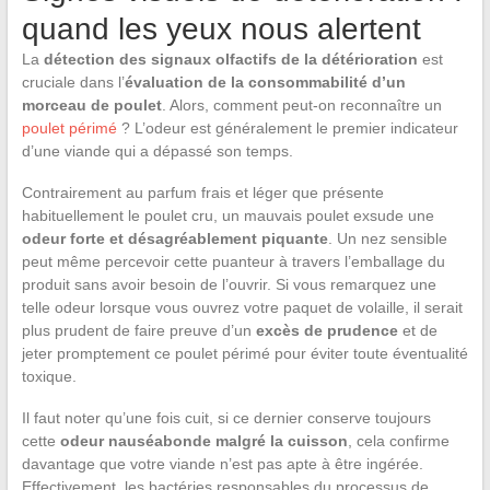
quand les yeux nous alertent
La
détection des signaux olfactifs de la détérioration
est
cruciale dans l’
évaluation de la consommabilité d’un
morceau de poulet
. Alors, comment peut-on reconnaître un
poulet périmé
? L’odeur est généralement le premier indicateur
d’une viande qui a dépassé son temps.
Contrairement au parfum frais et léger que présente
habituellement le poulet cru, un mauvais poulet exsude une
odeur forte et désagréablement piquante
. Un nez sensible
peut même percevoir cette puanteur à travers l’emballage du
produit sans avoir besoin de l’ouvrir. Si vous remarquez une
telle odeur lorsque vous ouvrez votre paquet de volaille, il serait
plus prudent de faire preuve d’un
excès de prudence
et de
jeter promptement ce poulet périmé pour éviter toute éventualité
toxique.
Il faut noter qu’une fois cuit, si ce dernier conserve toujours
cette
odeur nauséabonde malgré la cuisson
, cela confirme
davantage que votre viande n’est pas apte à être ingérée.
Effectivement, les bactéries responsables du processus de